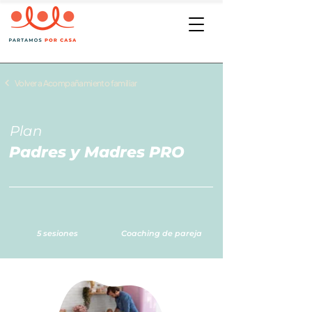
Volver a Acompañamiento familiar
Plan
Padres y Madres PRO
5 sesiones
Coaching de pareja