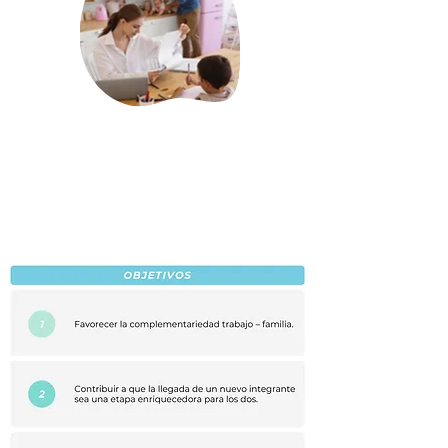
“Un profesional con una
vida
familiar plena
,
aumenta sus
posibilidades de
desarrollar una
carrera laboral exitosa
”