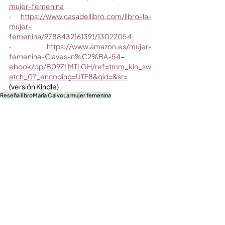
mujer-femenina
·       
https://www.casadellibro.com/libro-la-
mujer-
femenina/9788432161391/13022054
·       
https://www.amazon.es/mujer-
femenina-Claves-n%C2%BA-54-
ebook/dp/B09ZLMTLGH/ref=tmm_kin_sw
atch_0?_encoding=UTF8&qid=&sr=
(versión Kindle)
Reseña libro
María Calvo
La mujer femenina
Reseñas
Ver todo
Entradas recientes