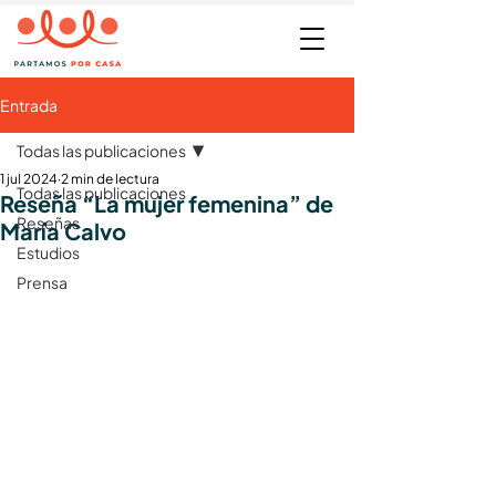
Entrada
Todas las publicaciones
1 jul 2024
2 min de lectura
Todas las publicaciones
Reseña “La mujer femenina” de
Reseñas
María Calvo
Estudios
Prensa