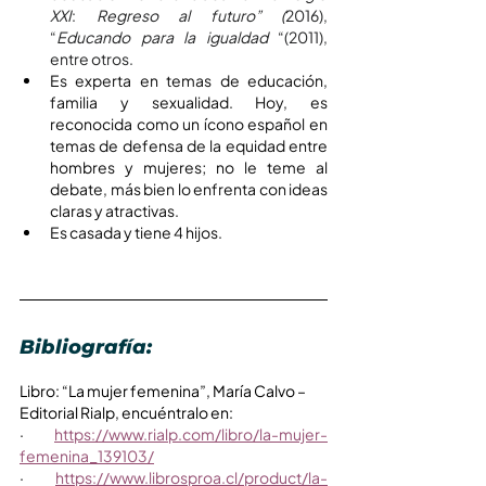
XXI
: 
Regreso al futuro” (
2016), 
“
Educando para la igualdad
 “(2011), 
entre otros.
Es experta en temas de educación, 
familia y sexualidad. Hoy, es 
reconocida como un ícono español en 
temas de defensa de la equidad entre 
hombres y mujeres; no le teme al 
debate, más bien lo enfrenta con ideas 
claras y atractivas.
Es casada y tiene 4 hijos.
Bibliografía:
Libro: “La mujer femenina”, María Calvo – 
Editorial Rialp, encuéntralo en:
·       
https://www.rialp.com/libro/la-mujer-
femenina_139103/
·       
https://www.librosproa.cl/product/la-